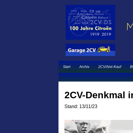
Ein neuer Citroën 
Garage 2CV – Automobile Klassiker
French Classic Eve
Start
Archiv
2CV/Ami-Kauf
B
2CV-Denkmal in
Stand: 13/11/23