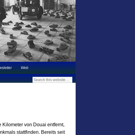
 in Deutschland |
sletter
Web
e Kilometer von Douai entfernt,
kmals stattfinden. Bereits seit