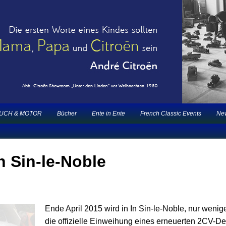
2CV | ECO 2000 |1.200 Enten mehr
nts |
UCH & MOTOR
Bücher
Ente in Ente
French Classic Events
New
 Sin-le-Noble
Ende April 2015 wird in In Sin-le-Noble, nur wenig
die offizielle Einweihung eines erneuerten 2CV-Den