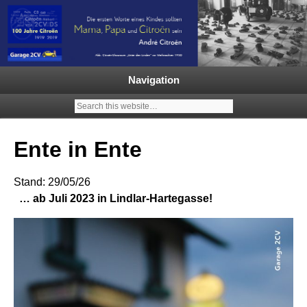
Garage 2CV – Automobile Klassiker
Ein neuer Citroën 2CV | ECO
2000 |1.200 Enten mehr in
Navigation
Deutschland | French Classic
Events |
Ente in Ente
Stand: 29/05/26
… ab Juli 2023 in Lindlar-Hartegasse!