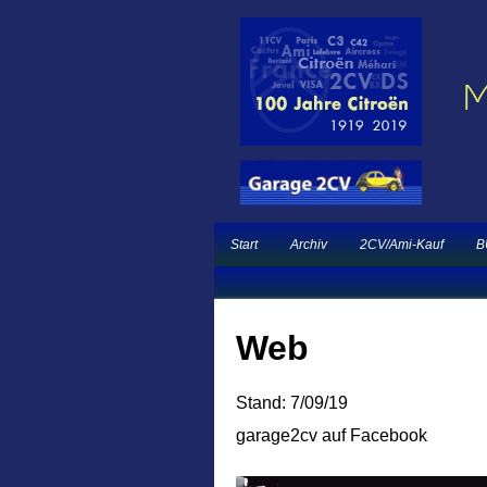
Ein neuer Citroën 
Garage 2CV – Automobile Klassiker
French Classic Eve
Start
Archiv
2CV/Ami-Kauf
B
Web
Stand: 7/09/19
garage2cv auf Facebook