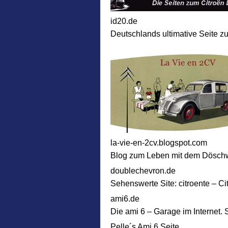
id20.de
Deutschlands ultimative Seite zu
la-vie-en-2cv.blogspot.com
Blog zum Leben mit dem Dösch
doublechevron.de
Sehenswerte Site: citroente – C
ami6.de
Die ami 6 – Garage im Internet. 
Pelle´s Ami 6 Seite