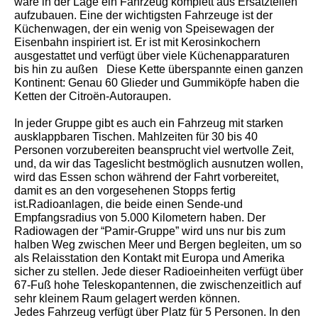
wäre in der Lage ein Fahrzeug komplett aus Ersatzteilen
aufzubauen. Eine der wichtigsten Fahrzeuge ist der
Küchenwagen, der ein wenig von Speisewagen der
Eisenbahn inspiriert ist. Er ist mit Kerosinkochern
ausgestattet und verfügt über viele Küchenapparaturen
bis hin zu außen Diese Kette überspannte einen ganzen
Kontinent: Genau 60 Glieder und Gummiköpfe haben die
Ketten der Citroën-Autoraupen.
In jeder Gruppe gibt es auch ein Fahrzeug mit starken
ausklappbaren Tischen. Mahlzeiten für 30 bis 40
Personen vorzubereiten beansprucht viel wertvolle Zeit,
und, da wir das Tageslicht bestmöglich ausnutzen wollen,
wird das Essen schon während der Fahrt vorbereitet,
damit es an den vorgesehenen Stopps fertig
ist.Radioanlagen, die beide einen Sende-und
Empfangsradius von 5.000 Kilometern haben. Der
Radiowagen der “Pamir-Gruppe” wird uns nur bis zum
halben Weg zwischen Meer und Bergen begleiten, um so
als Relaisstation den Kontakt mit Europa und Amerika
sicher zu stellen. Jede dieser Radioeinheiten verfügt über
67-Fuß hohe Teleskopantennen, die zwischenzeitlich auf
sehr kleinem Raum gelagert werden können.
Jedes Fahrzeug verfügt über Platz für 5 Personen. In den