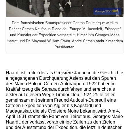
Dem französischen Staatspräsident Gaston Doumergue wird im
Pariser Citroën-Kaufhaus Place de l’Europe M. Iacovleff, Ethnograf
und Künstler der Expedition vorgestellt. Hinter ihm Georges-Marie
Haardt und Dr. Maynard William Owen. André Citroën steht hinter dem
Präsidenten.
Haardt ist Leiter der als Croisière Jaune in die Geschichte
eingegangenen Durchquerung Asiens auf den Spuren
des Marco Polo in Citroën-Autoraupen. 1922 hat er im
Kraftfahrzeug die Sahara durchfahren und erreicht als
erster auf diesem Wege Timbouctou, 1924-25 leitet er
gemeinsam mit seinem Freund Audouin-Dubreuil eine
Citroën-Expedition von Algier bis Kapstadt und
Madagaskar, die als Croisiere Noire bekannt wird. Am 4.
April 1931 startet die Fahrt von Beirut aus. Georges-Marie
Haardt, der verfasst vorab einige Zeilen zu den Zielen
und der Ausstattung der Expedition, die jetzt in deutscher