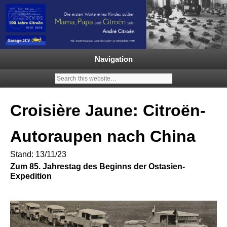
Garage 2CV – Automobile Klassiker
Ein neuer Citroën 2CV | ECO
2000 |1.200 Enten mehr in
Navigation
Deutschland | French Classic
Events |
Croisière Jaune: Citroën-
Autoraupen nach China
Stand: 13/11/23
Zum 85. Jahrestag des Beginns der Ostasien-
Expedition