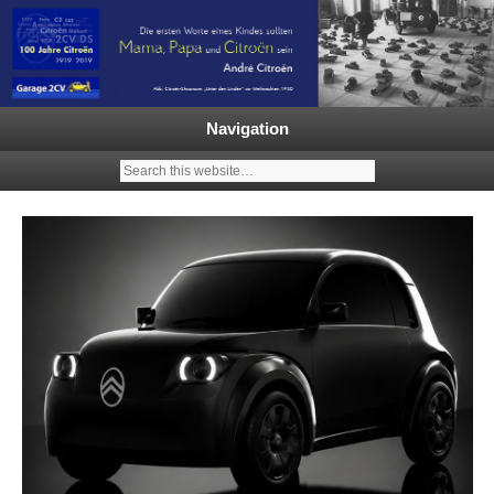
Garage 2CV – Automobile Klassiker
Ein neuer Citroën 2CV | ECO
2000 |1.200 Enten mehr in
Navigation
Deutschland | French Classic
Events |