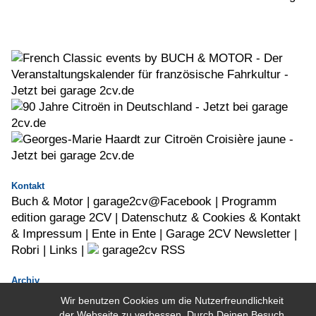
Kontakt
Buch & Motor
|
garage2cv@Facebook
|
Programm
edition garage 2CV |
Datenschutz & Cookies & Kontakt
& Impressum |
Ente in Ente |
Garage 2CV Newsletter |
Robri
|
Links
|
garage2cv RSS
Archiv
Alle Garage2cv-Artikel
|
Borgward
|
Citroën in
Wir benutzen Cookies um die Nutzerfreundlichkeit
der Webseite zu verbessen. Durch Deinen Besuch
Argentinien
|
Kaufberatung 2CV & Ami 6