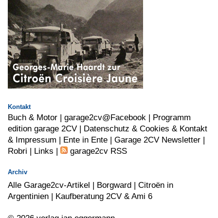
Kontakt
Buch & Motor
|
garage2cv@Facebook
|
Programm
edition garage 2CV |
Datenschutz & Cookies & Kontakt
& Impressum |
Ente in Ente |
Garage 2CV Newsletter |
Robri
|
Links
|
garage2cv RSS
Archiv
Alle Garage2cv-Artikel
|
Borgward
|
Citroën in
Argentinien
|
Kaufberatung 2CV & Ami 6
© 2026 verlag jan eggermann