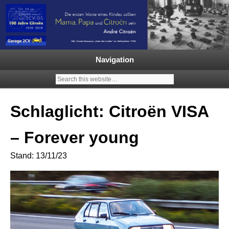
Garage 2CV – Automobile Klassiker
Ein neuer Citroën 2CV | ECO
2000 |1.200 Enten mehr in
Navigation
Deutschland | French Classic
Events |
Schlaglicht: Citroën VISA
– Forever young
Stand: 13/11/23