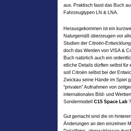
aus. Praktisch fasst das Buch a
Fahrzeugtypen LN & LNA.
Herausgekommen ist ein kurzweil
Naturgemäß überzeugen vor alle
Studien der Citroën-Entwicklung
doch das Werden von VISA & Co.
Buch natürlich auch ein ordentl
etliche Details dürften selbst fü
soll Citroën selbst bei der Entwi
Zwickau seine Hände im Spiel g
“privaten” Aufnahmen von zeitg
internationales Bild- und Werbe
Sondermodell
C15 Space Lab
Gut gemacht sind die im hintere
Änderungen an den einzelnen Mo
Detailfotos, abgeschlossen durch