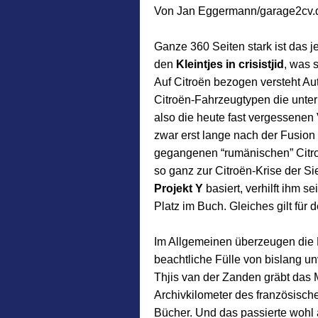
Von Jan Eggermann/garage2cv.de,
Ganze 360 Seiten stark ist das 
den
Kleintjes in crisistjid
, was 
Auf Citroën bezogen versteht Aut
Citroën-Fahrzeugtypen die unte
also die heute fast vergessene
zwar erst lange nach der Fusio
gegangenen “rumänischen” Citroën
so ganz zur Citroën-Krise der S
Projekt Y
basiert, verhilft ihm 
Platz im Buch. Gleiches gilt fü
Im Allgemeinen überzeugen die 
beachtliche Fülle von bislang un
Thjis van der Zanden gräbt das 
Archivkilometer des französisch
Bücher. Und das passierte wohl 