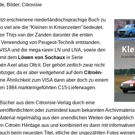
 Bilder: Citrovisie
jetzt erschienene niederländischsprachige Buch zu
so viel wie die “Kleinen in Krisenzeiten” bedeutet.
or Thijs van der Zanden darunter die ersten
r Verwendung von Peugeot-Technik entstanden,
n VISA und die mega-raren LN und LNA, sowie den
n mit dem
Löwen von Sochaux
in Serie
 Axel alias Oltcit. Der gehört zeitlich zwar nicht
iebziger, da er aber weitgehend auf dem
Citroën-
seine Ähnlichkeit zum VISA dann aber doch zu einem
r den 1984 markteingeführten C15-Lieferwagen.
Bücher aus dem Citrovisie-Verlag durch eine
veröffentlichtem oder zumindest kaum bekannten Archivmaterial.
Material regelmäßig aus den unendlichen Weiten der angeblich
en Citroën Héritage aus und kombiniert es dann mit informativen
auch beim neuesten Titel, etliche der ungezählten Fotos weisen