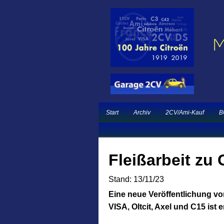
Ein neuer Citroën 
Garage 2CV – Automobile Klassiker
French Classic Eve
Start
Archiv
2CV/Ami-Kauf
B
Fleißarbeit zu 
Stand: 13/11/23
Eine neue Veröffentlichung vo
VISA, Oltcit, Axel und C15 ist