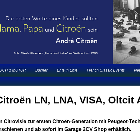
2CV | ECO 2000 |1.200 Enten mehr
nts |
UCH & MOTOR
Bücher
Ente in Ente
French Classic Events
New
Citroën LN, LNA, VISA, Oltcit
n Citrovisie zur ersten Citroën-Generation mit Peugeot-Te
 erschienen und ab sofort im
Garage 2CV Shop
erhältlich.