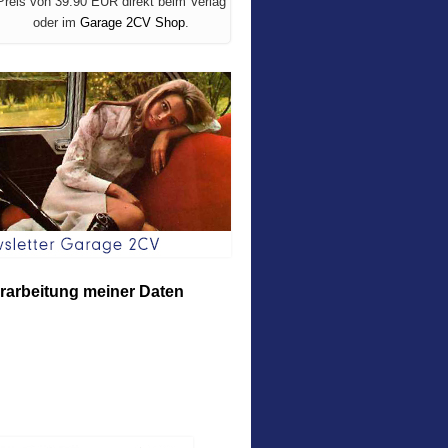
Preis von 39.90 EUR direkt beim Verlag
oder im
Garage 2CV Shop
.
erarbeitung meiner Daten