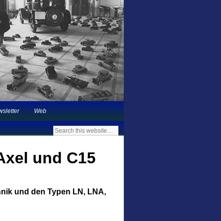
 in Deutschland |
sletter
Web
 Axel und C15
chnik und den Typen LN, LNA,