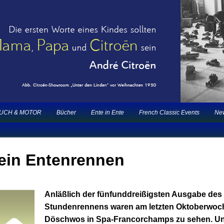
2CV | ECO 2000 |1.200 Enten mehr
nts |
UCH & MOTOR
Bücher
Ente in Ente
French Classic Events
New
 ein Entenrennen
Anläßlich der fünfunddreißigsten Ausgabe des
Stundenrennens waren am letzten Oktoberwoc
Döschwos in Spa-Francorchamps zu sehen. Un