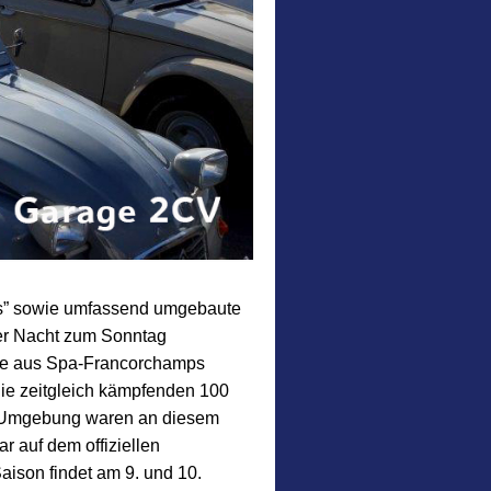
ls” sowie umfassend umgebaute
der Nacht zum Sonntag
sie aus Spa-Francorchamps
 die zeitgleich kämpfenden 100
d Umgebung waren an diesem
 auf dem offiziellen
ison findet am 9. und 10.