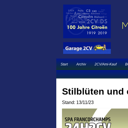
Ein neuer Citroën 
Garage 2CV – Automobile Klassiker
French Classic Eve
Start
Archiv
2CV/Ami-Kauf
B
Stilblüten und
Stand: 13/11/23