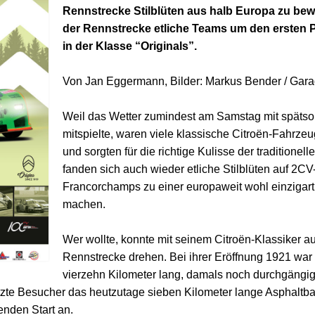
Rennstrecke Stilblüten aus halb Europa zu be
der Rennstrecke etliche Teams um den ersten P
in der Klasse “Originals”.
Von Jan Eggermann, Bilder: Markus Bender / Gar
Weil das Wetter zumindest am Samstag mit späts
mitspielte, waren viele klassische Citroën-Fahrze
und sorgten für die richtige Kulisse der traditione
fanden sich auch wieder etliche Stilblüten auf 2C
Francorchamps zu einer europaweit wohl einzigart
machen.
Wer wollte, konnte mit seinem Citroën-Klassiker a
Rennstrecke drehen. Bei ihrer Eröffnung 1921 war
vierzehn Kilometer lang, damals noch durchgängig 
te Besucher das heutzutage sieben Kilometer lange Asphaltband
enden Start an.