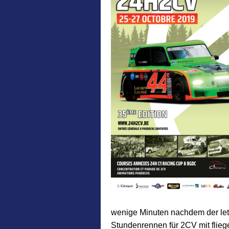
wenige Minuten nachdem der letz
Stundenrennen für 2CV mit flieg