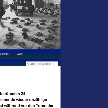
 in Deutschland |
sletter
Web
 berühmten 24
henende wieder unzählige
d während vor den Toren der