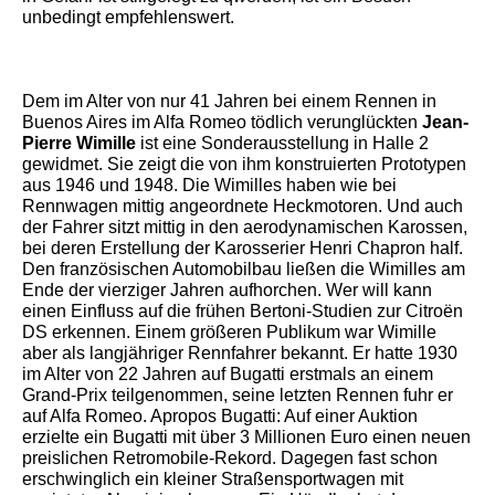
unbedingt empfehlenswert.
Dem im Alter von nur 41 Jahren bei einem Rennen in
Buenos Aires im Alfa Romeo tödlich verunglückten
Jean-
Pierre Wimille
ist eine Sonderausstellung in Halle 2
gewidmet. Sie zeigt die von ihm konstruierten Prototypen
aus 1946 und 1948. Die Wimilles haben wie bei
Rennwagen mittig angeordnete Heckmotoren. Und auch
der Fahrer sitzt mittig in den aerodynamischen Karossen,
bei deren Erstellung der Karosserier Henri Chapron half.
Den französischen Automobilbau ließen die Wimilles am
Ende der vierziger Jahren aufhorchen. Wer will kann
einen Einfluss auf die frühen Bertoni-Studien zur Citroën
DS erkennen. Einem größeren Publikum war Wimille
aber als langjähriger Rennfahrer bekannt. Er hatte 1930
im Alter von 22 Jahren auf Bugatti erstmals an einem
Grand-Prix teilgenommen, seine letzten Rennen fuhr er
auf Alfa Romeo. Apropos Bugatti: Auf einer Auktion
erzielte ein Bugatti mit über 3 Millionen Euro einen neuen
preislichen Retromobile-Rekord. Dagegen fast schon
erschwinglich ein kleiner Straßensportwagen mit