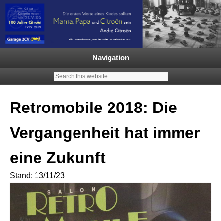
Garage 2CV – Automobile Klassiker
Ein neuer Citroën 2CV | ECO
2000 |1.200 Enten mehr in
Navigation
Deutschland | French Classic
Events |
Retromobile 2018: Die
Vergangenheit hat immer
eine Zukunft
Stand: 13/11/23