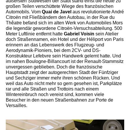
äußersten Südwesten der Stadt stand einst die heute zu
großen Teilen verschüttete Wiege des französischen
Automobils. Vom
Quai de Javel
aus revolutionierte André
Citroën mit Fließbändern den Autobau, in der Rue du
Thêatre befand sich im alten Werk von Automobiles Mors
die legendär gewordene Citroën-Versuchsabteilung. 500
Meter Luftlinie entfernt hatte
Gabriel Voisin
sein Atelier
doch Straßennamen, ein Hotel und der Héliport von Paris
erinnern an das Lebenswerk des Flugzeug- und
Aerodynamik-Pioniers, bei dem 2CV- und DS-
Konstrukteur Lefebvre sein Handwerk gelernt hatte. Und
im nahen Boulogne-Billancourt ist der Renault-Stammsitz
unvergessen geblieben. Doch die französische
Hauptstadt zeigt der autogerechten Stadt der Fünfziger
und Sechziger immer mehr ihren schönen Rücken. Und
weil das Auto nicht mehr so gern gesehen ist, Parkplätze
rar und alle Straßen und Trottoirs nach einem
Wintereinbruch noch vereist sind, kommen viele
Besucher in den neuen Straßenbahnen zur Porte de
Versailles.