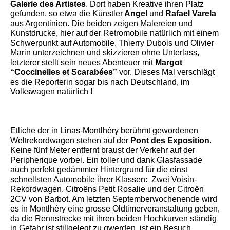
Galerie des Artistes
. Dort haben Kreative ihren Platz
gefunden, so etwa die Künstler
Angel
und
Rafael Varela
aus Argentinien. Die beiden zeigen Malereien und
Kunstdrucke, hier auf der Retromobile natürlich mit einem
Schwerpunkt auf Automobile. Thierry Dubois und Olivier
Marin unterzeichnen und skizzieren ohne Unterlass,
letzterer stellt sein neues Abenteuer mit
Margot
“Coccinelles et Scarabées”
vor. Dieses Mal verschlägt
es die Reporterin sogar bis nach Deutschland, im
Volkswagen natürlich !
Etliche der in Linas-Montlhéry berühmt gewordenen
Weltrekordwagen stehen auf der
Pont des Exposition
.
Keine fünf Meter entfernt braust der Verkehr auf der
Peripherique vorbei. Ein toller und dank Glasfassade
auch perfekt gedämmter Hintergrund für die einst
schnellsten Automobile ihrer Klassen: Zwei Voisin-
Rekordwagen, Citroëns Petit Rosalie und der Citroën
2CV von Barbot. Am letzten Septemberwochenende wird
es in Montlhéry eine grosse Oldtimerveranstaltung geben,
da die Rennstrecke mit ihren beiden Hochkurven ständig
in Gefahr ist stillgelegt zu qwerden, ist ein Besuch