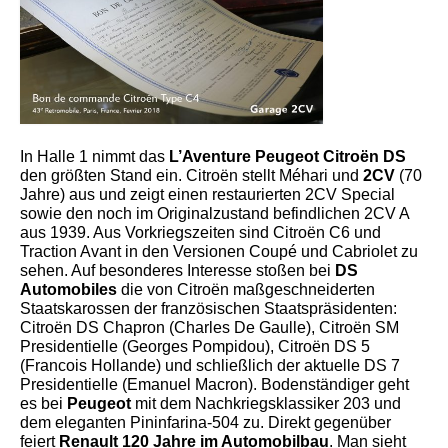
In Halle 1 nimmt das
L’Aventure Peugeot Citroën DS
den größten Stand ein. Citroën stellt Méhari und
2CV
(70
Jahre) aus und zeigt einen restaurierten 2CV Special
sowie den noch im Originalzustand befindlichen 2CV A
aus 1939. Aus Vorkriegszeiten sind Citroën C6 und
Traction Avant in den Versionen Coupé und Cabriolet zu
sehen. Auf besonderes Interesse stoßen bei
DS
Automobiles
die von Citroën maßgeschneiderten
Staatskarossen der französischen Staatspräsidenten:
Citroën DS Chapron (Charles De Gaulle), Citroën SM
Presidentielle (Georges Pompidou), Citroën DS 5
(Francois Hollande) und schließlich der aktuelle DS 7
Presidentielle (Emanuel Macron). Bodenständiger geht
es bei
Peugeot
mit dem Nachkriegsklassiker 203 und
dem eleganten Pininfarina-504 zu. Direkt gegenüber
feiert
Renault
120 Jahre im Automobilbau
. Man sieht