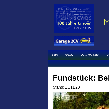
Ein neuer Citroën 
Garage 2CV – Automobile Klassiker
French Classic Eve
Start
Archiv
2CV/Ami-Kauf
B
Fundstück: Bel
Stand: 13/11/23