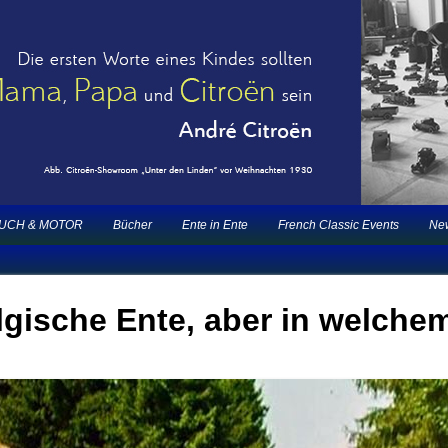
2CV | ECO 2000 |1.200 Enten mehr
nts |
UCH & MOTOR
Bücher
Ente in Ente
French Classic Events
New
gische Ente, aber in welche