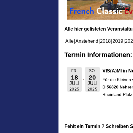
Alle hier gelisteten Veranstal
Alle
Anstehend
2018
2019
202
Termin Informationen:
VIS(A)MI in 
FR.
SO.
18
20
Für die Kleinen
JULI
JULI
D 56820 Nehre
2025
2025
Rheinland-Pfal
Fehlt ein Termin ? Schreiben S