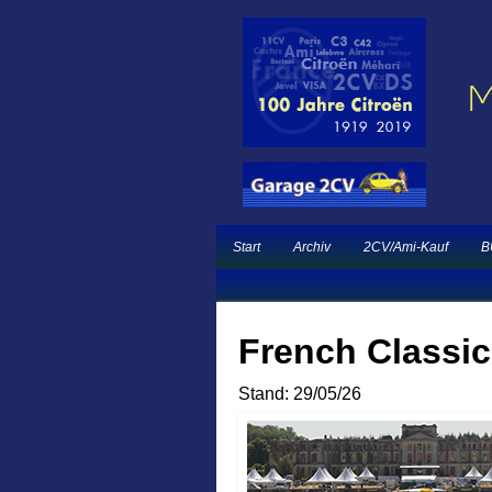
Ein neuer Citroën 
Garage 2CV – Automobile Klassiker
French Classic Eve
Start
Archiv
2CV/Ami-Kauf
B
French Classic
Stand: 29/05/26