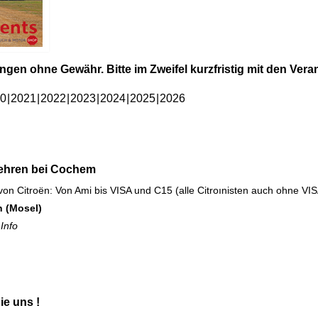
tungen ohne Gewähr. Bitte im Zweifel kurzfristig mit den Ve
0
2021
2022
2023
2024
2025
2026
Nehren bei Cochem
 von Citroën: Von Ami bis VISA und C15 (alle Citroınisten auch ohne VI
n (Mosel)
z
Info
ie uns !