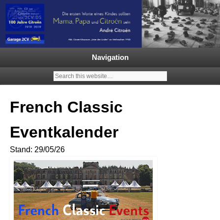
Garage 2CV – Automobile Klassiker
Ein neuer Citroën 2CV | ECO
2000 |1.200 Enten mehr in
Navigation
Deutschland | French Classic
Events |
French Classic
Eventkalender
Stand: 29/05/26