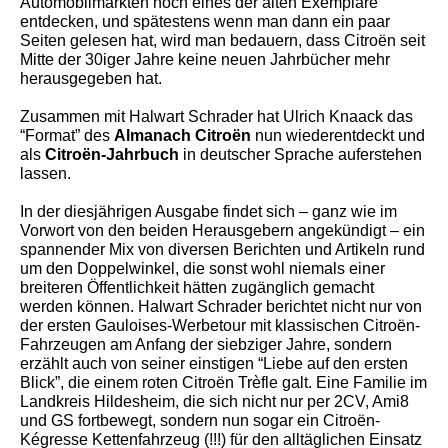
Automobilmärkten noch eines der alten Exemplare
entdecken, und spätestens wenn man dann ein paar
Seiten gelesen hat, wird man bedauern, dass Citroën seit
Mitte der 30iger Jahre keine neuen Jahrbücher mehr
herausgegeben hat.
Zusammen mit Halwart Schrader hat Ulrich Knaack das
“Format” des
Almanach Citroën
nun wiederentdeckt und
als
Citroën-Jahrbuch
in deutscher Sprache auferstehen
lassen.
In der diesjährigen Ausgabe findet sich – ganz wie im
Vorwort von den beiden Herausgebern angekündigt – ein
spannender Mix von diversen Berichten und Artikeln rund
um den Doppelwinkel, die sonst wohl niemals einer
breiteren Öffentlichkeit hätten zugänglich gemacht
werden können. Halwart Schrader berichtet nicht nur von
der ersten Gauloises-Werbetour mit klassischen Citroën-
Fahrzeugen am Anfang der siebziger Jahre, sondern
erzählt auch von seiner einstigen “Liebe auf den ersten
Blick”, die einem roten Citroën Trèfle galt. Eine Familie im
Landkreis Hildesheim, die sich nicht nur per 2CV, Ami8
und GS fortbewegt, sondern nun sogar ein Citroën-
Kégresse Kettenfahrzeug (!!!) für den alltäglichen Einsatz