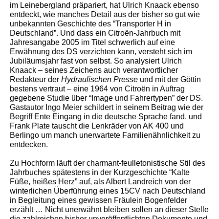
im Leinebergland präpariert, hat Ulrich Knaack ebenso
entdeckt, wie manches Detail aus der bisher so gut wie
unbekannten Geschichte des “Transporter H in
Deutschland”. Und dass ein Citroën-Jahrbuch mit
Jahresangabe 2005 im Titel schwerlich auf eine
Erwähnung des DS verzichten kann, versteht sich im
Jubiläumsjahr fast von selbst. So analysiert Ulrich
Knaack – seines Zeichens auch verantwortlicher
Redakteur der
Hydraulischen Presse
und mit der Göttin
bestens vertraut – eine 1964 von Citroën in Auftrag
gegebene Studie über “Image und Fahrertypen” der DS.
Gastautor Ingo Meier schildert in seinem Beitrag wie der
Begriff Ente Eingang in die deutsche Sprache fand, und
Frank Plate tauscht die Lenkräder von AK 400 und
Berlingo um manch unerwartete Familienähnlichkeit zu
entdecken.
Zu Hochform läuft der charmant-feulletonistische Stil des
Jahrbuches spätestens in der Kurzgeschichte “Kalte
Füße, heißes Herz” auf, als Albert Landreich von der
winterlichen Überführung eines 15CV nach Deutschland
in Begleitung eines gewissen Fräulein Bogenfelder
erzählt … Nicht unerwähnt bleiben sollen an dieser Stelle
die zahlreichen bisher unveröffentlichten Dokumente und