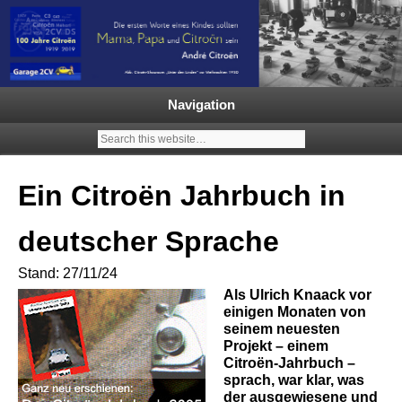
Garage 2CV – Automobile Klassiker
Ein neuer Citroën 2CV | ECO
2000 |1.200 Enten mehr in
Navigation
Deutschland | French Classic
Events |
Ein Citroën Jahrbuch in
deutscher Sprache
Stand: 27/11/24
Als Ulrich Knaack vor
einigen Monaten von
seinem neuesten
Projekt – einem
Citroën-Jahrbuch –
sprach, war klar, was
der ausgewiesene und