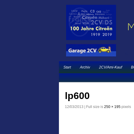
Ein neuer Citroën 
Garage 2CV – Automobile Klassiker
French Classic Eve
Start
Archiv
2CV/Ami-Kauf
B
lp600
12/03/2013 | Full size is
250 × 195
pixels