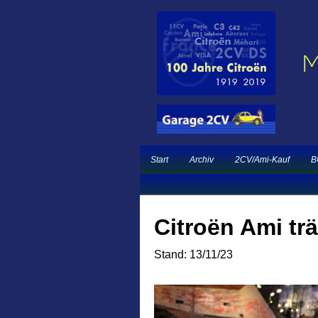
Ein neuer Citroën 
Garage 2CV – Automobile Klassiker
French Classic Eve
Start
Archiv
2CV/Ami-Kauf
B
Citroën Ami tr
Stand: 13/11/23