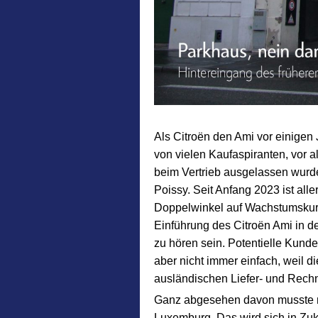
Als Citroën den Ami vor einigen 
von vielen Kaufaspiranten, vor 
beim Vertrieb ausgelassen wurde
Poissy. Seit Anfang 2023 ist alle
Doppelwinkel auf Wachstumskurs.
Einführung des Citroën Ami in 
zu hören sein. Potentielle Kund
aber nicht immer einfach, weil d
ausländischen Liefer- und Rech
Ganz abgesehen davon musste ma
Luxemburg. Das wird sich in Zuk