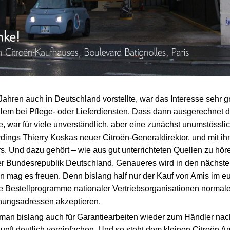
Jahren auch in Deutschland vorstellte, war das Interesse sehr g
allem bei Pflege- oder Lieferdiensten. Dass dann ausgerechnet
, war für viele unverständlich, aber eine zunächst unumstössli
rdings Thierry Koskas neuer Citroën-Generaldirektor, und mit ihm
 Und dazu gehört – wie aus gut unterrichteten Quellen zu hören
der Bundesrepublik Deutschland. Genaueres wird in den nächst
en mag es freuen. Denn bislang half nur der Kauf von Amis im 
ie Bestellprogramme nationaler Vertriebsorganisationen normale
nungsadressen akzeptieren.
n bislang auch für Garantiearbeiten wieder zum Händler nach
unft deutlich vereinfachen. Und so steht dem kleinen Citroën A