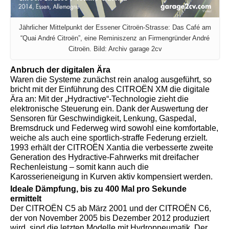
Jährlicher Mittelpunkt der Essener Citroën-Strasse: Das Café am
“Quai André Citroën”, eine Reminiszenz an Firmengründer André
Citroën. Bild: Archiv garage 2cv
Anbruch der digitalen Ära
Waren die Systeme zunächst rein analog ausgeführt, so
bricht mit der Einführung des CITROËN XM die digitale
Ära an: Mit der „Hydractive“-Technologie zieht die
elektronische Steuerung ein. Dank der Auswertung der
Sensoren für Geschwindigkeit, Lenkung, Gaspedal,
Bremsdruck und Federweg wird sowohl eine komfortable,
weiche als auch eine sportlich-straffe Federung erzielt.
1993 erhält der CITROËN Xantia die verbesserte zweite
Generation des Hydractive-Fahrwerks mit dreifacher
Rechenleistung – somit kann auch die
Karosserieneigung in Kurven aktiv kompensiert werden.
Ideale Dämpfung, bis zu 400 Mal pro Sekunde
ermittelt
Der CITROËN C5 ab März 2001 und der CITROËN C6,
der von November 2005 bis Dezember 2012 produziert
wird, sind die letzten Modelle mit Hydropneumatik. Der