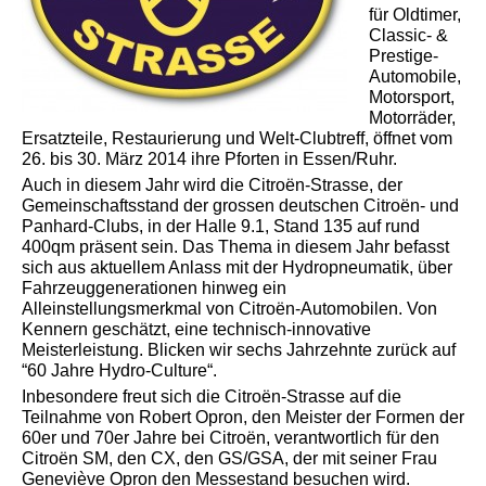
für Oldtimer,
Classic- &
Prestige-
Automobile,
Motorsport,
Motorräder,
Ersatzteile, Restaurierung und Welt-Clubtreff, öffnet vom
26. bis 30. März 2014 ihre Pforten in Essen/Ruhr.
Auch in diesem Jahr wird die Citroën-Strasse, der
Gemeinschaftsstand der grossen deutschen Citroën- und
Panhard-Clubs, in der Halle 9.1, Stand 135 auf rund
400qm präsent sein. Das Thema in diesem Jahr befasst
sich aus aktuellem Anlass mit der Hydropneumatik, über
Fahrzeuggenerationen hinweg ein
Alleinstellungsmerkmal von Citroën-Automobilen. Von
Kennern geschätzt, eine technisch-innovative
Meisterleistung. Blicken wir sechs Jahrzehnte zurück auf
“60 Jahre Hydro-Culture“.
Inbesondere freut sich die Citroën-Strasse auf die
Teilnahme von Robert Opron, den Meister der Formen der
60er und 70er Jahre bei Citroën, verantwortlich für den
Citroën SM, den CX, den GS/GSA, der mit seiner Frau
Geneviève Opron den Messestand besuchen wird.