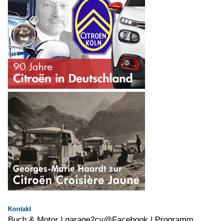
Kontakt
Buch & Motor
|
garage2cv@Facebook
|
Programm