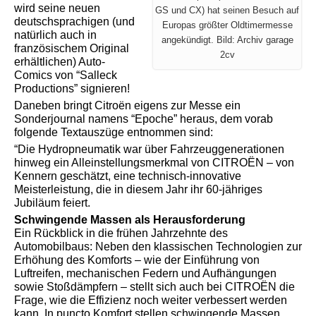
wird seine neuen
GS und CX) hat seinen Besuch auf
deutschsprachigen (und
Europas größter Oldtimermesse
natürlich auch in
angekündigt. Bild: Archiv garage
französischem Original
2cv
erhältlichen) Auto-
Comics von “Salleck
Productions” signieren!
Daneben bringt Citroën eigens zur Messe ein
Sonderjournal namens “Epoche” heraus, dem vorab
folgende Textauszüge entnommen sind:
“Die Hydropneumatik war über Fahrzeuggenerationen
hinweg ein Alleinstellungsmerkmal von CITROËN – von
Kennern geschätzt, eine technisch-innovative
Meisterleistung, die in diesem Jahr ihr 60-jähriges
Jubiläum feiert.
Schwingende Massen als Herausforderung
Ein Rückblick in die frühen Jahrzehnte des
Automobilbaus: Neben den klassischen Technologien zur
Erhöhung des Komforts – wie der Einführung von
Luftreifen, mechanischen Federn und Aufhängungen
sowie Stoßdämpfern – stellt sich auch bei CITROËN die
Frage, wie die Effizienz noch weiter verbessert werden
kann. In puncto Komfort stellen schwingende Massen