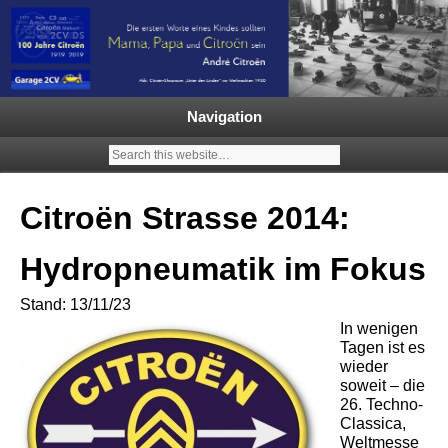
Garage 2CV – Automobile Klassiker
Ein neuer Citroën 2CV | ECO
2000 |1.200 Enten mehr in
Navigation
Deutschland | French Classic
Events |
Citroën Strasse 2014:
Hydropneumatik im Fokus
Stand: 13/11/23
In wenigen
Tagen ist es
wieder
soweit – die
26. Techno-
Classica,
Weltmesse