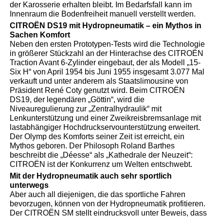
der Karosserie erhalten bleibt. Im Bedarfsfall kann im
Innenraum die Bodenfreiheit manuell verstellt werden.
CITROËN DS19 mit Hydropneumatik – ein Mythos in
Sachen Komfort
Neben den ersten Prototypen-Tests wird die Technologie
in größerer Stückzahl an der Hinterachse des CITROËN
Traction Avant 6-Zylinder eingebaut, der als Modell „15-
Six H“ von April 1954 bis Juni 1955 insgesamt 3.077 Mal
verkauft und unter anderem als Staatslimousine von
Präsident René Coty genutzt wird. Beim CITROËN
DS19, der legendären „Göttin“, wird die
Niveauregulierung zur „Zentralhydraulik“ mit
Lenkunterstützung und einer Zweikreisbremsanlage mit
lastabhängiger Hochdruckservounterstützung erweitert.
Der Olymp des Komforts seiner Zeit ist erreicht, ein
Mythos geboren. Der Philosoph Roland Barthes
beschreibt die „Déesse“ als „Kathedrale der Neuzeit“:
CITROËN ist der Konkurrenz um Welten entschwebt.
Mit der Hydropneumatik auch sehr sportlich
unterwegs
Aber auch all diejenigen, die das sportliche Fahren
bevorzugen, können von der Hydropneumatik profitieren.
Der CITROËN SM stellt eindrucksvoll unter Beweis, dass