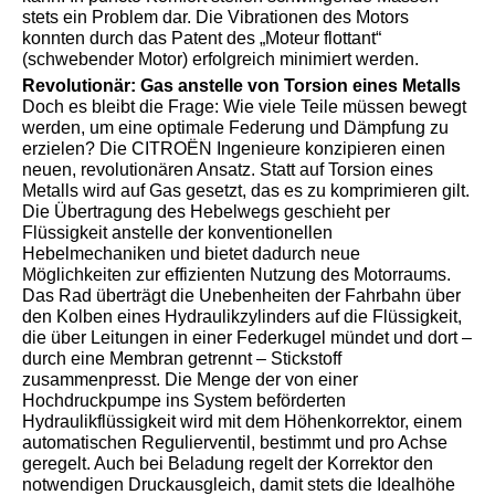
stets ein Problem dar. Die Vibrationen des Motors
konnten durch das Patent des „Moteur flottant“
(schwebender Motor) erfolgreich minimiert werden.
Revolutionär: Gas anstelle von Torsion eines Metalls
Doch es bleibt die Frage: Wie viele Teile müssen bewegt
werden, um eine optimale Federung und Dämpfung zu
erzielen? Die CITROËN Ingenieure konzipieren einen
neuen, revolutionären Ansatz. Statt auf Torsion eines
Metalls wird auf Gas gesetzt, das es zu komprimieren gilt.
Die Übertragung des Hebelwegs geschieht per
Flüssigkeit anstelle der konventionellen
Hebelmechaniken und bietet dadurch neue
Möglichkeiten zur effizienten Nutzung des Motorraums.
Das Rad überträgt die Unebenheiten der Fahrbahn über
den Kolben eines Hydraulikzylinders auf die Flüssigkeit,
die über Leitungen in einer Federkugel mündet und dort –
durch eine Membran getrennt – Stickstoff
zusammenpresst. Die Menge der von einer
Hochdruckpumpe ins System beförderten
Hydraulikflüssigkeit wird mit dem Höhenkorrektor, einem
automatischen Regulierventil, bestimmt und pro Achse
geregelt. Auch bei Beladung regelt der Korrektor den
notwendigen Druckausgleich, damit stets die Idealhöhe