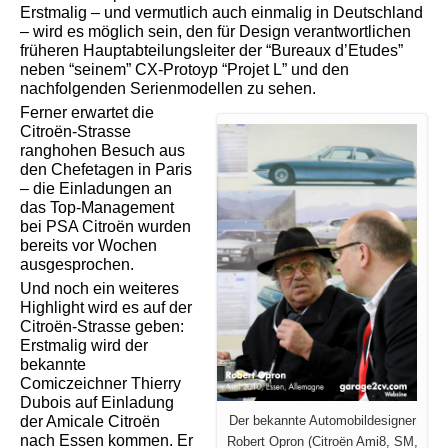
Erstmalig – und vermutlich auch einmalig in Deutschland
– wird es möglich sein, den für Design verantwortlichen
früheren Hauptabteilungsleiter der “Bureaux d’Etudes”
neben “seinem” CX-Protoyp “Projet L” und den
nachfolgenden Serienmodellen zu sehen.
Ferner erwartet die
Citroën-Strasse
ranghohen Besuch aus
den Chefetagen in Paris
– die Einladungen an
das Top-Management
bei PSA Citroën wurden
bereits vor Wochen
ausgesprochen.
Und noch ein weiteres
Highlight wird es auf der
Citroën-Strasse geben:
Erstmalig wird der
bekannte
Comiczeichner Thierry
Dubois auf Einladung
der Amicale Citroën
Der bekannte Automobildesigner
nach Essen kommen. Er
Robert Opron (Citroën Ami8, SM,