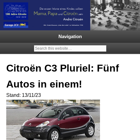
Garage 2CV – Automobile Klassiker
Ein neuer Citroën 2CV | ECO
2000 |1.200 Enten mehr in
Navigation
Deutschland | French Classic
Events |
Citroën C3 Pluriel: Fünf
Autos in einem!
Stand: 13/11/23