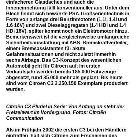
einfacheren Glasdaches und auch die
Inneneinrichtung fällt konventioneller aus. Unter dem
Blech findet sich bewährte PSA-Großserientechnik in
Form von anfangs drei Benzinmotoren (1.1i, 1.4i und
1.6 16V) und zwei Dieselaggregaten (1.4 HDi und 1.4
HDi 16V), später kommt noch ein Elektromotor hinzu.
Bemerkenswert ist die vergleichsweise umfangreiche
Sicherheitsausstattung mit ABS, Bremskraftverteiler,
einem Bremsassistenten für akute
Gefahrensituationen und nicht zuletzt immerhin
sechs Airbags. Das C3-Konzept des wesentlichen
Automobil geht für Citroën auf: Im ersten
Verkaufsjahr werden bereits 185.000 Fahrzeuge
abgesetzt, rund 35.000 mehr als geplant. Bis heute
sind vom Citroën C3 2.250.150 Exemplare produziert
wurden.
Citroën C3 Pluriel in Serie: Von Anfang an steht der
Freizeitwert im Vordergrund. Fotos: Citroën
Communication
Als im Frühjahr 2002 die ersten C3 bei den Händlern
eintreffen, hält sich Citroën zum Erscheinen des