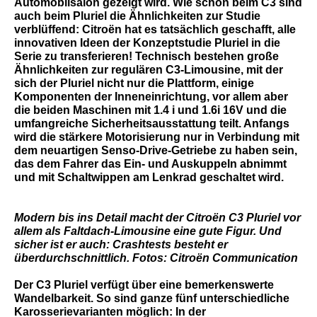
Automobilsalon gezeigt wird. Wie schon beim C3 sind
auch beim Pluriel die Ähnlichkeiten zur Studie
verblüffend: Citroën hat es tatsächlich geschafft, alle
innovativen Ideen der Konzeptstudie Pluriel in die
Serie zu transferieren! Technisch bestehen große
Ähnlichkeiten zur regulären C3-Limousine, mit der
sich der Pluriel nicht nur die Plattform, einige
Komponenten der Inneneinrichtung, vor allem aber
die beiden Maschinen mit 1.4 i und 1.6i 16V und die
umfangreiche Sicherheitsausstattung teilt. Anfangs
wird die stärkere Motorisierung nur in Verbindung mit
dem neuartigen Senso-Drive-Getriebe zu haben sein,
das dem Fahrer das Ein- und Auskuppeln abnimmt
und mit Schaltwippen am Lenkrad geschaltet wird.
Modern bis ins Detail macht der Citroën C3 Pluriel vor
allem als Faltdach-Limousine eine gute Figur. Und
sicher ist er auch: Crashtests besteht er
überdurchschnittlich. Fotos: Citroën Communication
Der C3 Pluriel verfügt über eine bemerkenswerte
Wandelbarkeit. So sind ganze fünf unterschiedliche
Karosserievarianten möglich: In der