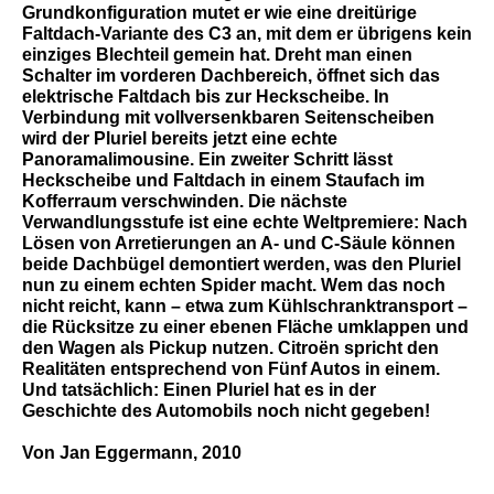
Grundkonfiguration mutet er wie eine dreitürige
Faltdach-Variante des C3 an, mit dem er übrigens kein
einziges Blechteil gemein hat. Dreht man einen
Schalter im vorderen Dachbereich, öffnet sich das
elektrische Faltdach bis zur Heckscheibe. In
Verbindung mit vollversenkbaren Seitenscheiben
wird der Pluriel bereits jetzt eine echte
Panoramalimousine. Ein zweiter Schritt lässt
Heckscheibe und Faltdach in einem Staufach im
Kofferraum verschwinden. Die nächste
Verwandlungsstufe ist eine echte Weltpremiere: Nach
Lösen von Arretierungen an A- und C-Säule können
beide Dachbügel demontiert werden, was den Pluriel
nun zu einem echten Spider macht. Wem das noch
nicht reicht, kann – etwa zum Kühlschranktransport –
die Rücksitze zu einer ebenen Fläche umklappen und
den Wagen als Pickup nutzen. Citroën spricht den
Realitäten entsprechend von
Fünf Autos in einem
.
Und tatsächlich: Einen Pluriel hat es in der
Geschichte des Automobils noch nicht gegeben!
Von Jan Eggermann, 2010