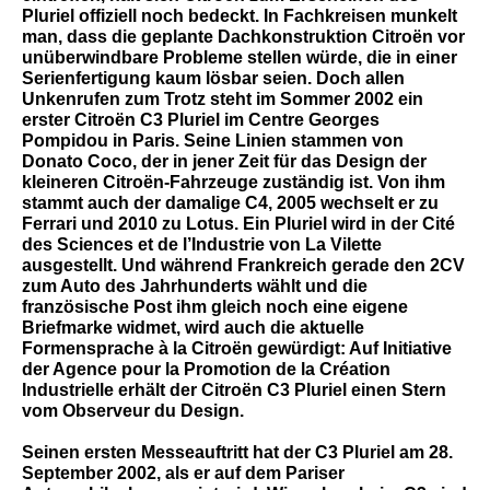
Pluriel offiziell noch bedeckt. In Fachkreisen munkelt
man, dass die geplante Dachkonstruktion Citroën vor
unüberwindbare Probleme stellen würde, die in einer
Serienfertigung kaum lösbar seien. Doch allen
Unkenrufen zum Trotz steht im Sommer 2002 ein
erster Citroën C3 Pluriel im Centre Georges
Pompidou in Paris. Seine Linien stammen von
Donato Coco, der in jener Zeit für das Design der
kleineren Citroën-Fahrzeuge zuständig ist. Von ihm
stammt auch der damalige C4, 2005 wechselt er zu
Ferrari und 2010 zu Lotus. Ein Pluriel wird in der Cité
des Sciences et de l’Industrie von La Vilette
ausgestellt. Und während Frankreich gerade den 2CV
zum Auto des Jahrhunderts wählt und die
französische Post ihm gleich noch eine eigene
Briefmarke widmet, wird auch die aktuelle
Formensprache à la Citroën gewürdigt: Auf Initiative
der Agence pour la Promotion de la Création
Industrielle erhält der Citroën C3 Pluriel einen Stern
vom Observeur du Design.
Seinen ersten Messeauftritt hat der C3 Pluriel am 28.
September 2002, als er auf dem Pariser