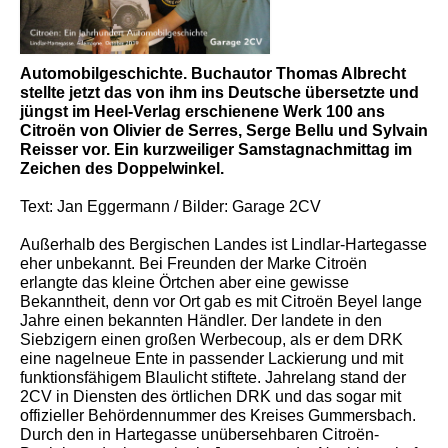
Automobilgeschichte. Buchautor Thomas Albrecht
stellte jetzt das von ihm ins Deutsche übersetzte und
jüngst im Heel-Verlag erschienene Werk 100 ans
Citroën von Olivier de Serres, Serge Bellu und Sylvain
Reisser vor. Ein kurzweiliger Samstagnachmittag im
Zeichen des Doppelwinkel.
Text: Jan Eggermann / Bilder: Garage 2CV
Außerhalb des Bergischen Landes ist Lindlar-Hartegasse
eher unbekannt. Bei Freunden der Marke Citroën
erlangte das kleine Örtchen aber eine gewisse
Bekanntheit, denn vor Ort gab es mit Citroën Beyel lange
Jahre einen bekannten Händler. Der landete in den
Siebzigern einen großen Werbecoup, als er dem DRK
eine nagelneue Ente in passender Lackierung und mit
funktionsfähigem Blaulicht stiftete. Jahrelang stand der
2CV in Diensten des örtlichen DRK und das sogar mit
offizieller Behördennummer des Kreises Gummersbach.
Durch den in Hartegasse unübersehbaren Citroën-