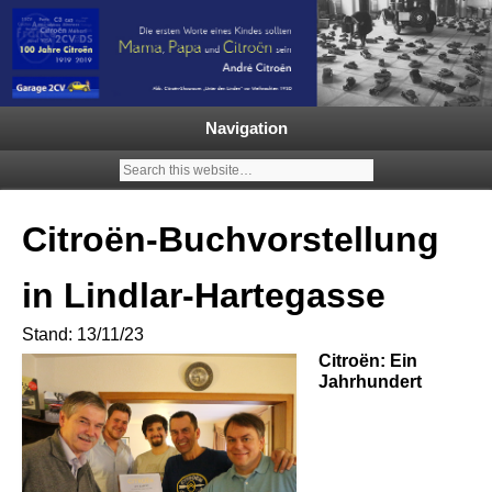
Garage 2CV – Automobile Klassiker
Ein neuer Citroën 2CV | ECO
2000 |1.200 Enten mehr in
Navigation
Deutschland | French Classic
Events |
Citroën-Buchvorstellung
in Lindlar-Hartegasse
Stand: 13/11/23
Citroën: Ein
Jahrhundert