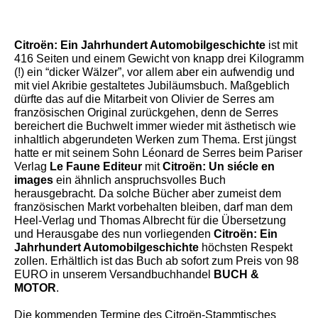
Citroën: Ein Jahrhundert Automobilgeschichte
ist mit
416 Seiten und einem Gewicht von knapp drei Kilogramm
(!) ein “dicker Wälzer”, vor allem aber ein aufwendig und
mit viel Akribie gestaltetes Jubiläumsbuch. Maßgeblich
dürfte das auf die Mitarbeit von Olivier de Serres am
französischen Original zurückgehen, denn de Serres
bereichert die Buchwelt immer wieder mit ästhetisch wie
inhaltlich abgerundeten Werken zum Thema. Erst jüngst
hatte er mit seinem Sohn Léonard de Serres beim Pariser
Verlag
Le Faune Editeur
mit
Citroën: Un siécle en
images
ein ähnlich anspruchsvolles Buch
herausgebracht. Da solche Bücher aber zumeist dem
französischen Markt vorbehalten bleiben, darf man dem
Heel-Verlag und Thomas Albrecht für die Übersetzung
und Herausgabe des nun vorliegenden
Citroën: Ein
Jahrhundert Automobilgeschichte
höchsten Respekt
zollen. Erhältlich ist das Buch ab sofort zum Preis von 98
EURO in unserem Versandbuchhandel
BUCH &
MOTOR
.
Die kommenden Termine des Citroën-Stammtisches