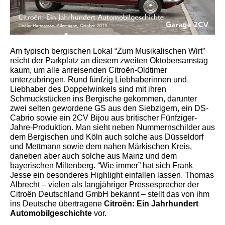
Am typisch bergischen Lokal “Zum Musikalischen Wirt”
reicht der Parkplatz an diesem zweiten Oktobersamstag
kaum, um alle anreisenden Citroën-Oldtimer
unterzubringen. Rund fünfzig Liebhaberinnen und
Liebhaber des Doppelwinkels sind mit ihren
Schmuckstücken ins Bergische gekommen, darunter
zwei selten gewordene GS aus den Siebzigern, ein DS-
Cabrio sowie ein 2CV Bijou aus britischer Fünfziger-
Jahre-Produktion. Man sieht neben Nummernschilder aus
dem Bergischen und Köln auch solche aus Düsseldorf
und Mettmann sowie dem nahen Märkischen Kreis,
daneben aber auch solche aus Mainz und dem
bayerischen Miltenberg. “Wie immer” hat sich Frank
Jesse ein besonderes Highlight einfallen lassen. Thomas
Albrecht – vielen als langjähriger Pressesprecher der
Citroën Deutschland GmbH bekannt – stellt das von ihm
ins Deutsche übertragene
Citroën: Ein Jahrhundert
Automobilgeschichte
vor.