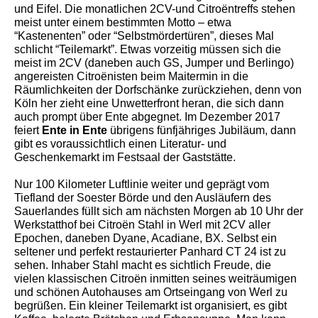
und Eifel. Die monatlichen 2CV-und Citroëntreffs stehen
meist unter einem bestimmten Motto – etwa
“Kastenenten” oder “Selbstmördertüren”, dieses Mal
schlicht “Teilemarkt”. Etwas vorzeitig müssen sich die
meist im 2CV (daneben auch GS, Jumper und Berlingo)
angereisten Citroënisten beim Maitermin in die
Räumlichkeiten der Dorfschänke zurückziehen, denn von
Köln her zieht eine Unwetterfront heran, die sich dann
auch prompt über Ente abgegnet. Im Dezember 2017
feiert
Ente in Ente
übrigens fünfjähriges Jubiläum, dann
gibt es voraussichtlich einen Literatur- und
Geschenkemarkt im Festsaal der Gaststätte.
Nur 100 Kilometer Luftlinie weiter und geprägt vom
Tiefland der Soester Börde und den Ausläufern des
Sauerlandes füllt sich am nächsten Morgen ab 10 Uhr der
Werkstatthof bei Citroën Stahl in Werl mit 2CV aller
Epochen, daneben Dyane, Acadiane, BX. Selbst ein
seltener und perfekt restaurierter Panhard CT 24 ist zu
sehen. Inhaber Stahl macht es sichtlich Freude, die
vielen klassischen Citroën inmitten seines weiträumigen
und schönen Autohauses am Ortseingang von Werl zu
begrüßen. Ein kleiner Teilemarkt ist organisiert, es gibt