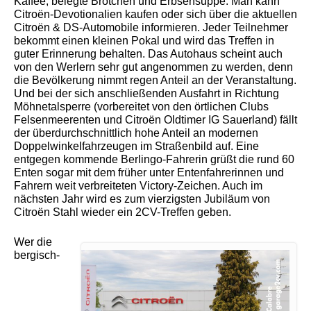
Kaffee, belegte Brötchen und Erbsensuppe. Man kann
Citroën-Devotionalien kaufen oder sich über die aktuellen
Citroën & DS-Automobile informieren. Jeder Teilnehmer
bekommt einen kleinen Pokal und wird das Treffen in
guter Erinnerung behalten. Das Autohaus scheint auch
von den Werlern sehr gut angenommen zu werden, denn
die Bevölkerung nimmt regen Anteil an der Veranstaltung.
Und bei der sich anschließenden Ausfahrt in Richtung
Möhnetalsperre (vorbereitet von den örtlichen Clubs
Felsenmeerenten und Citroën Oldtimer IG Sauerland) fällt
der überdurchschnittlich hohe Anteil an modernen
Doppelwinkelfahrzeugen im Straßenbild auf. Eine
entgegen kommende Berlingo-Fahrerin grüßt die rund 60
Enten sogar mit dem früher unter Entenfahrerinnen und
Fahrern weit verbreiteten Victory-Zeichen. Auch im
nächsten Jahr wird es zum vierzigsten Jubiläum von
Citroën Stahl wieder ein 2CV-Treffen geben.
Wer die
bergisch-