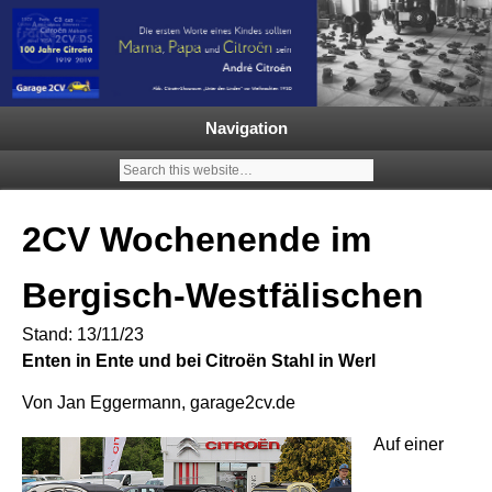
Garage 2CV – Automobile Klassiker
Ein neuer Citroën 2CV | ECO
2000 |1.200 Enten mehr in
Navigation
Deutschland | French Classic
Events |
2CV Wochenende im
Bergisch-Westfälischen
Stand: 13/11/23
Enten in Ente und bei Citroën Stahl in Werl
Von Jan Eggermann, garage2cv.de
Auf einer