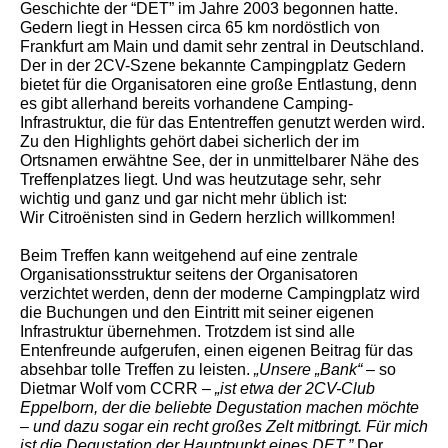
Geschichte der “DET” im Jahre 2003 begonnen hatte.
Gedern liegt in Hessen circa 65 km nordöstlich von
Frankfurt am Main und damit sehr zentral in Deutschland.
Der in der 2CV-Szene bekannte Campingplatz Gedern
bietet für die Organisatoren eine große Entlastung, denn
es gibt allerhand bereits vorhandene Camping-
Infrastruktur, die für das Ententreffen genutzt werden wird.
Zu den Highlights gehört dabei sicherlich der im
Ortsnamen erwähtne See, der in unmittelbarer Nähe des
Treffenplatzes liegt. Und was heutzutage sehr, sehr
wichtig und ganz und gar nicht mehr üblich ist:
Wir Citroënisten sind in Gedern herzlich willkommen!
Beim Treffen kann weitgehend auf eine zentrale
Organisationsstruktur seitens der Organisatoren
verzichtet werden, denn der moderne Campingplatz wird
die Buchungen und den Eintritt mit seiner eigenen
Infrastruktur übernehmen. Trotzdem ist sind alle
Entenfreunde aufgerufen, einen eigenen Beitrag für das
absehbar tolle Treffen zu leisten.
„Unsere „Bank“
– so
Dietmar Wolf vom CCRR –
„ist etwa der 2CV-Club
Eppelborn, der die beliebte Degustation machen möchte
– und dazu sogar ein recht großes Zelt mitbringt. Für mich
ist die Degustation der Hauptpunkt eines DET.”
Der