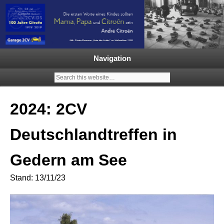
Garage 2CV – Automobile Klassiker
Ein neuer Citroën 2CV | ECO
2000 |1.200 Enten mehr in
Navigation
Deutschland | French Classic
Events |
2024: 2CV
Deutschlandtreffen in
Gedern am See
Stand: 13/11/23