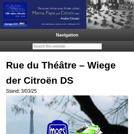
Garage 2CV – Automobile Klassiker
Ein neuer Citroën 2CV | ECO
2000 |1.200 Enten mehr in
Navigation
Deutschland | French Classic
Events |
Rue du Théâtre – Wiege
der Citroën DS
Stand: 3/03/25