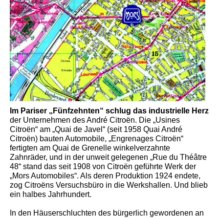
Im Pariser „Fünfzehnten“ schlug das industrielle Herz
der Unternehmen des André Citroën. Die „Usines
Citroën“ am „Quai de Javel“ (seit 1958 Quai André
Citroën) bauten Automobile, „Engrenages Citroën“
fertigten am Quai de Grenelle winkelverzahnte
Zahnräder, und in der unweit gelegenen „Rue du Théâtre
48“ stand das seit 1908 von Citroën geführte Werk der
„Mors Automobiles“. Als deren Produktion 1924 endete,
zog Citroëns Versuchsbüro in die Werkshallen. Und blieb
ein halbes Jahrhundert.
In den Häuserschluchten des bürgerlich gewordenen an