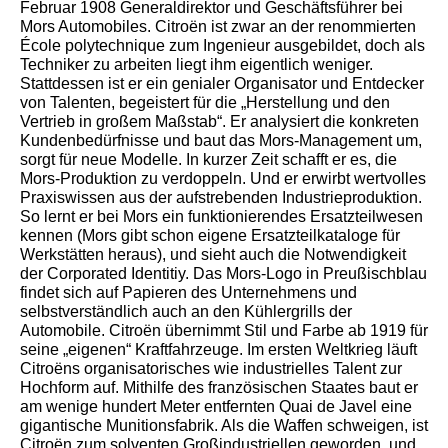
Februar 1908 Generaldirektor und Geschäftsführer bei
Mors Automobiles. Citroën ist zwar an der renommierten
École polytechnique zum Ingenieur ausgebildet, doch als
Techniker zu arbeiten liegt ihm eigentlich weniger.
Stattdessen ist er ein genialer Organisator und Entdecker
von Talenten, begeistert für die „Herstellung und den
Vertrieb in großem Maßstab“. Er analysiert die konkreten
Kundenbedürfnisse und baut das Mors-Management um,
sorgt für neue Modelle. In kurzer Zeit schafft er es, die
Mors-Produktion zu verdoppeln. Und er erwirbt wertvolles
Praxiswissen aus der aufstrebenden Industrieproduktion.
So lernt er bei Mors ein funktionierendes Ersatzteilwesen
kennen (Mors gibt schon eigene Ersatzteilkataloge für
Werkstätten heraus), und sieht auch die Notwendigkeit
der Corporated Identitiy. Das Mors-Logo in Preußischblau
findet sich auf Papieren des Unternehmens und
selbstverständlich auch an den Kühlergrills der
Automobile. Citroën übernimmt Stil und Farbe ab 1919 für
seine „eigenen“ Kraftfahrzeuge. Im ersten Weltkrieg läuft
Citroëns organisatorisches wie industrielles Talent zur
Hochform auf. Mithilfe des französischen Staates baut er
am wenige hundert Meter entfernten Quai de Javel eine
gigantische Munitionsfabrik. Als die Waffen schweigen, ist
Citroën zum solventen Großindustriellen geworden, und