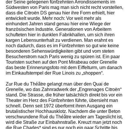
der Seine gelegenen fünfzehnten Arrondissements im
Südwesten von Paris mag man sich nicht recht vorstellen,
dass die Citroën DS genau hier ihre Form erhielt, hier
entwickelt wurde. Mehr noch: Vor weit mehr als
einhundert Jahren stand genau hier eine Wiege der
französischen Industrie. Generationen von Arbeitern
schufteten hier in dunklen Fabrikhallen, um sich ihren
kargen Lebensunterhalt zu verdienen. Man erahnt es
noch dadurch, dass es im Fünfzehnten so gut wie keine
besonderen Sehenswürdigkeiten gibt und vom steten
Besucherstrom nach Paris wenig zu spüren ist. Ein paar
Touristen suchen auf den Pont Mirabeau oder Grenelle
das beste Erinnerungsfoto mit dem Eiffelturm, um danach
im Einkaufstempel der Rue Linois zu „shoppen“.
Zur Rue du Théâtre gelangt man über den Quai de
Grenelle, wo das Zahnradwerk der „Engrenages Citroën“
stand. Die Strasse, die früher tatsächlich direkt bis vor ein
Theater im Herz des Fünfzehnten führte, übersieht man
schnell. Denn seit 1972 überformt ihren Ausgang ein
brutalistischer Hochhausklotz. Nachdem die unter Beton
verschwundene Rué du Théâtre wieder am Tageslicht ist,
wird die Straße zur Einbahnstraße. Kreuzt man jetzt noch
die Rue Charles* sind es nur noch ein paar Schritte bis