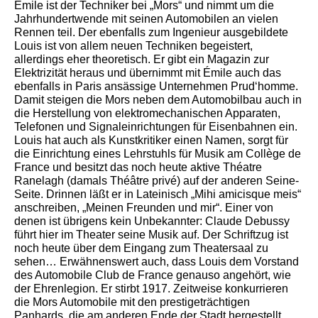
Émile ist der Techniker bei „Mors“ und nimmt um die
Jahrhundertwende mit seinen Automobilen an vielen
Rennen teil. Der ebenfalls zum Ingenieur ausgebildete
Louis ist von allem neuen Techniken begeistert,
allerdings eher theoretisch. Er gibt ein Magazin zur
Elektrizität heraus und übernimmt mit Émile auch das
ebenfalls in Paris ansässige Unternehmen Prud‘homme.
Damit steigen die Mors neben dem Automobilbau auch in
die Herstellung von elektromechanischen Apparaten,
Telefonen und Signaleinrichtungen für Eisenbahnen ein.
Louis hat auch als Kunstkritiker einen Namen, sorgt für
die Einrichtung eines Lehrstuhls für Musik am Collège de
France und besitzt das noch heute aktive Théatre
Ranelagh (damals Théâtre privé) auf der anderen Seine-
Seite. Drinnen läßt er in Lateinisch „Mihi amicisque meis“
anschreiben, „Meinen Freunden und mir“. Einer von
denen ist übrigens kein Unbekannter: Claude Debussy
führt hier im Theater seine Musik auf. Der Schriftzug ist
noch heute über dem Eingang zum Theatersaal zu
sehen… Erwähnenswert auch, dass Louis dem Vorstand
des Automobile Club de France genauso angehört, wie
der Ehrenlegion. Er stirbt 1917. Zeitweise konkurrieren
die Mors Automobile mit den prestigeträchtigen
Panhards, die am anderen Ende der Stadt hergestellt