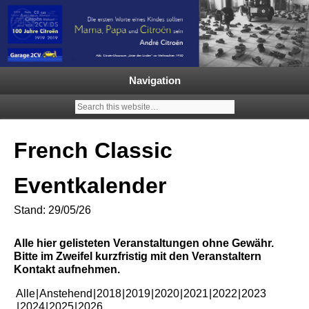
Garage 2CV – Automobile Klassiker
Ein neuer Citroën 2CV | ECO
2000 |1.200 Enten mehr in
Navigation
Deutschland | French Classic
Events |
French Classic
Eventkalender
Stand: 29/05/26
Alle hier gelisteten Veranstaltungen ohne Gewähr.
Bitte im Zweifel kurzfristig mit den Veranstaltern
Kontakt aufnehmen.
Alle
Anstehend
2018
2019
2020
2021
2022
2023
2024
2025
2026