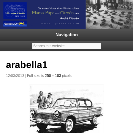
Garage 2CV – Automobile Klassiker
Ein neuer Citroën 2CV | ECO
2000 |1.200 Enten mehr in
Navigation
Deutschland | French Classic
Events |
arabella1
12/03/2013 | Full size is
250 × 183
pixels